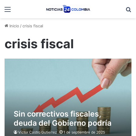
Menú
B
Inicio
/
crisis fiscal
crisis fiscal
Sin correctivos fiscales,
deuda del Gobierno podría
superar el 63 % del PIB en
Víctor Castro Gutierrez
1 de septiembre de 2025