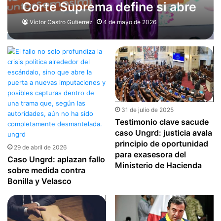
Corte Suprema define si abre
investigación por escándalo
Víctor Castro Gutierrez
4 de mayo de 2026
en la UNGRD
31 de julio de 2025
Testimonio clave sacude
caso Ungrd: justicia avala
principio de oportunidad
29 de abril de 2026
para exasesora del
Caso Ungrd: aplazan fallo
Ministerio de Hacienda
sobre medida contra
Bonilla y Velasco