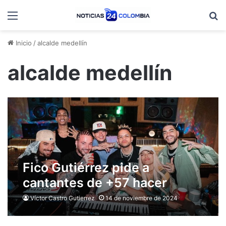
Menú
B
Inicio
/
alcalde medellín
alcalde medellín
Fico Gutiérrez pide a
cantantes de +57 hacer
nueva canción y donar las
Víctor Castro Gutierrez
14 de noviembre de 2024
regalías