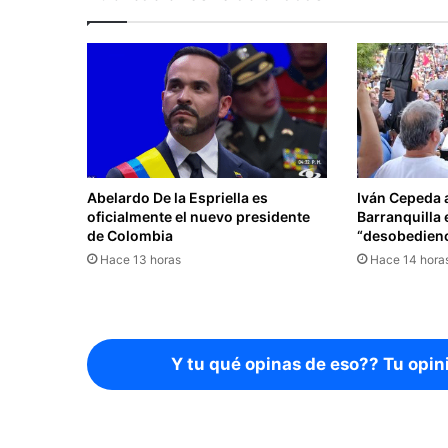
Abelardo De la Espriella es
Iván Cepeda 
oficialmente el nuevo presidente
Barranquilla 
de Colombia
“desobedienci
Hace 13 horas
Hace 14 hora
Y tu qué opinas de eso?? Tu opin