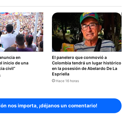
anuncia en
El panelero que conmovió a
el inicio de una
Colombia tendrá un lugar histórico
a civil”
en la posesión de Abelardo De La
Espriella
s
Hace 16 horas
ión nos importa, ¡déjanos un comentario!