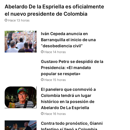
Abelardo De la Espriella es oficialmente
el nuevo presidente de Colombia
Hace 13 horas
Iván Cepeda anuncia en
Barranquilla el inicio de una
“desobediencia civil”
Hace 14 horas
Gustavo Petro se despidió de la
Presidencia: «El mandato
popular se respeta»
Hace 15 horas
El panelero que conmovió a
Colombia tendrá un lugar
histórico en la posesión de
Abelardo De La Espriella
Hace 16 horas
Contra todo pronóstico, Gianni
Infantino sí llegó a Colombia