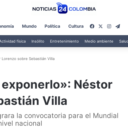
Facebook
X
Instagr
Tel
onomía
Mundo
Política
Cultura
Actividad física
Insólito
Entretenimiento
Medio ambiente
Salu
 Lorenzo sobre Sebastián Villa
 exponerlo»: Néstor
astián Villa
grara la convocatoria para el Mundial
ivel nacional