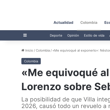
Actualidad
Colombia
Ec
Barra lateral
Deporte
Opinión
Estilo de vida
Inicio
/
Colombia
/
«Me equivoqué al exponerlo»: Néstor
Colombia
«Me equivoqué al
Lorenzo sobre Seb
La posibilidad de que Villa inte
2026, causó todo un revuelo a n