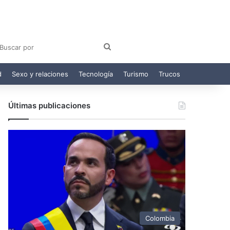
am
egram
Buscar
por
d
Sexo y relaciones
Tecnología
Turismo
Trucos
Últimas publicaciones
Colombia