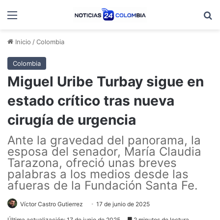
Menú
B
Inicio
/
Colombia
Colombia
Miguel Uribe Turbay sigue en
estado crítico tras nueva
cirugía de urgencia
Ante la gravedad del panorama, la
esposa del senador, María Claudia
Tarazona, ofreció unas breves
palabras a los medios desde las
afueras de la Fundación Santa Fe.
Víctor Castro Gutierrez
17 de junio de 2025
Última actualización: 17 de junio de 2025
2 minutos de lectura