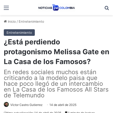
Menú
B
Inicio
/
Entretenimiento
Entretenimiento
¿Está perdiendo
protagonismo Melissa Gate en
La Casa de los Famosos?
En redes sociales muchos están
criticando a la modelo paisa que
hace poco llegó de un intercambio
en La Casa de los Famosos All Stars
de Telemundo
Víctor Castro Gutierrez
14 de abril de 2025
Última actualización: 14 de abril de 2025
1 minuto de lectura