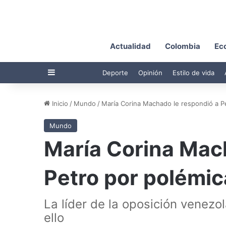
Actualidad
Colombia
Ec
Barra lateral
Deporte
Opinión
Estilo de vida
Inicio
/
Mundo
/
María Corina Machado le respondió a P
Mundo
María Corina Mac
Petro por polémi
La líder de la oposición venezo
ello