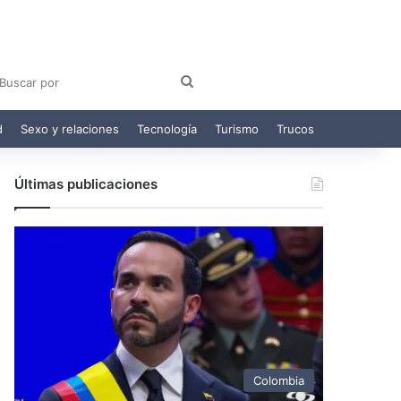
am
egram
Buscar
por
d
Sexo y relaciones
Tecnología
Turismo
Trucos
Últimas publicaciones
Colombia