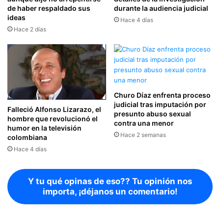
de haber respaldado sus
durante la audiencia judicial
ideas
Hace 4 días
Hace 2 días
Churo Díaz enfrenta proceso
judicial tras imputación por
Falleció Alfonso Lizarazo, el
presunto abuso sexual
hombre que revolucionó el
contra una menor
humor en la televisión
Hace 2 semanas
colombiana
Hace 4 días
Y tu qué opinas de eso?? Tu opinión nos
importa, ¡déjanos un comentario!