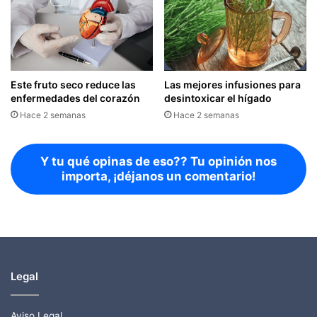
Este fruto seco reduce las
Las mejores infusiones para
enfermedades del corazón
desintoxicar el hígado
Hace 2 semanas
Hace 2 semanas
Y tu qué opinas de eso?? Tu opinión nos
importa, ¡déjanos un comentario!
Legal
Aviso Legal