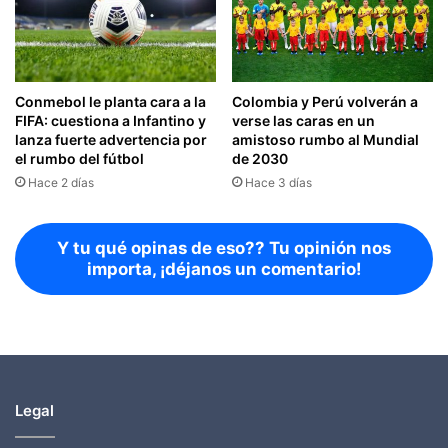
Conmebol le planta cara a la
Colombia y Perú volverán a
FIFA: cuestiona a Infantino y
verse las caras en un
lanza fuerte advertencia por
amistoso rumbo al Mundial
el rumbo del fútbol
de 2030
Hace 2 días
Hace 3 días
Y tu qué opinas de eso?? Tu opinión nos
importa, ¡déjanos un comentario!
Legal