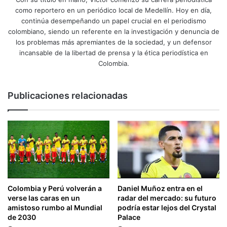
convertirse
logr
como reportero en un periódico local de Medellín. Hoy en día,
en una de
nue
continúa desempeñando un papel crucial en el periodismo
las figuras
‘Jam
colombiano, siendo un referente en la investigación y denuncia de
los problemas más apremiantes de la sociedad, y un defensor
más
la p
incansable de la libertad de prensa y la ética periodística en
reconocidas
en u
Colombia.
de la
publ
Selección
pro
Publicaciones relacionadas
Colombia.
Colombia y Perú volverán a
Daniel Muñoz entra en el
verse las caras en un
radar del mercado: su futuro
amistoso rumbo al Mundial
podría estar lejos del Crystal
de 2030
Palace