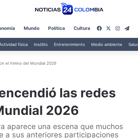
Facebook
X
Instagr
Tel
onomía
Mundo
Política
Cultura
Actividad física
Insólito
Entretenimiento
Medio ambiente
Salu
con el himno del Mundial 2026
 encendió las redes
 Mundial 2026
kira aparece una escena que muchos
 a sus anteriores participaciones