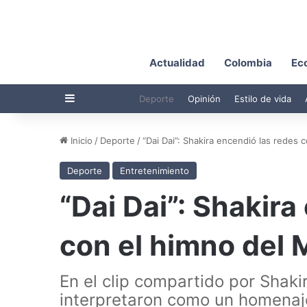
Actualidad
Colombia
Ec
Barra lateral
Deporte
Opinión
Estilo de vida
Inicio
/
Deporte
/
“Dai Dai”: Shakira encendió las redes 
Deporte
Entretenimiento
“Dai Dai”: Shakira
con el himno del
En el clip compartido por Sha
interpretaron como un homenaje