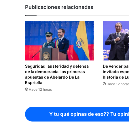
Publicaciones relacionadas
Seguridad, austeridad y defensa
De vender pan
de la democracia: las primeras
invitado espe
apuestas de Abelardo De La
historia de L
Espriella
Hace 12 hora
Hace 12 horas
Y tu qué opinas de eso?? Tu opin