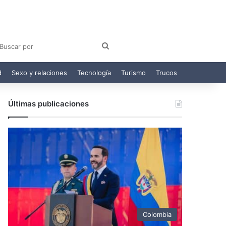
am
egram
Buscar
por
d
Sexo y relaciones
Tecnología
Turismo
Trucos
Últimas publicaciones
Colombia