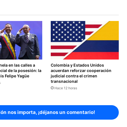
ela en las calles a
Colombia y Estados Unidos
cial de la posesión: la
acuerdan reforzar cooperación
uis Felipe Yagüe
judicial contra el crimen
transnacional
s
Hace 12 horas
ión nos importa, ¡déjanos un comentario!