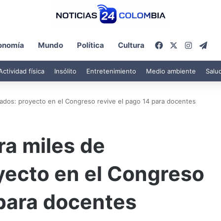
Facebook
X
Instagr
Tel
onomía
Mundo
Política
Cultura
Actividad física
Insólito
Entretenimiento
Medio ambiente
Salu
dos: proyecto en el Congreso revive el pago 14 para docentes
a miles de
yecto en el Congreso
 para docentes