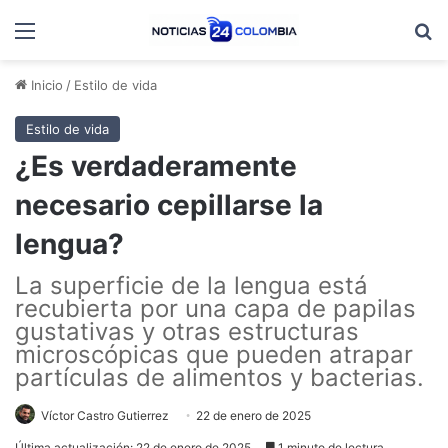
Menú
B
Inicio
/
Estilo de vida
Estilo de vida
¿Es verdaderamente
necesario cepillarse la
lengua?
La superficie de la lengua está
recubierta por una capa de papilas
gustativas y otras estructuras
microscópicas que pueden atrapar
partículas de alimentos y bacterias.
Víctor Castro Gutierrez
22 de enero de 2025
Última actualización: 22 de enero de 2025
1 minuto de lectura