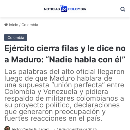
Menú
B
Inicio
/
Colombia
Colombia
Ejército cierra filas y le dice no
a Maduro: “Nadie habla con él”
Las palabras del alto oficial llegaron
luego de que Maduro hablara de
una supuesta “unión perfecta” entre
Colombia y Venezuela y pidiera
respaldo de militares colombianos a
su proyecto político, declaraciones
que generaron preocupación y
fuertes reacciones en el país.
Víctor Castro Gutierrez
19 de diciembre de 2025