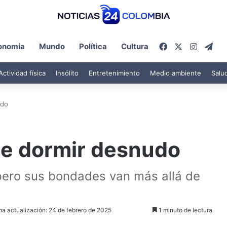
Facebook
X
Instagr
Tel
onomía
Mundo
Política
Cultura
Actividad física
Insólito
Entretenimiento
Medio ambiente
Salu
udo
de dormir desnudo
ero sus bondades van más allá de
ma actualización: 24 de febrero de 2025
1 minuto de lectura