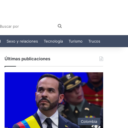
am
egram
Buscar
por
d
Sexo y relaciones
Tecnología
Turismo
Trucos
Últimas publicaciones
Colombia