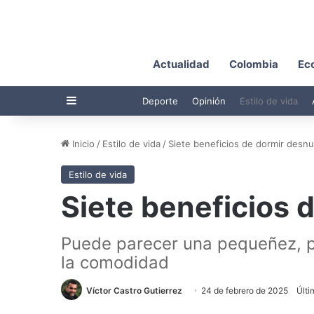
Actualidad
Colombia
Ec
Barra lateral
Deporte
Opinión
Estilo de vida
Inicio
/
Estilo de vida
/
Siete beneficios de dormir desn
Estilo de vida
Siete beneficios 
Puede parecer una pequeñez, p
la comodidad
Víctor Castro Gutierrez
24 de febrero de 2025
Últi