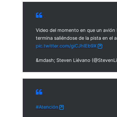
Video del momento en que un avión D
termina saliéndose de la pista en el 
pic.twitter.com/giCJhIEb9X
&mdash; Steven Liévano (@StevenL
#Atención