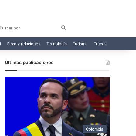
am
egram
Buscar
por
d
Sexo y relaciones
Tecnología
Turismo
Trucos
Últimas publicaciones
Colombia