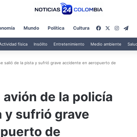
Facebook
X
Instagr
Tel
onomía
Mundo
Política
Cultura
Actividad física
Insólito
Entretenimiento
Medio ambiente
Salu
se salió de la pista y sufrió grave accidente en aeropuerto de
avión de la policía
a y sufrió grave
opuerto de