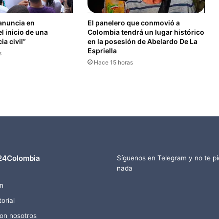
anuncia en
El panelero que conmovió a
el inicio de una
Colombia tendrá un lugar histórico
a civil”
en la posesión de Abelardo De La
Espriella
s
Hace 15 horas
24Colombia
Síguenos en Telegram y no te p
nada
n
orial
con nosotros