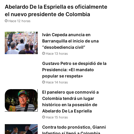
Abelardo De la Espriella es oficialmente
el nuevo presidente de Colombia
Hace 12 horas
Iván Cepeda anuncia en
Barranquilla el inicio de una
“desobediencia civil”
Hace 13 horas
Gustavo Petro se despidió de la
Presidencia: «El mandato
popular se respeta»
Hace 14 horas
El panelero que conmovió a
Colombia tendrá un lugar
histórico en la posesión de
Abelardo De La Espriella
Hace 15 horas
Contra todo pronóstico, Gianni
Infantino sí llegó a Colombia