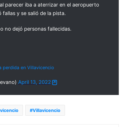
l parecer iba a aterrizar en el aeropuerto
fallas y se salió de la pista.
cho no dejó personas fallecidas.
a perdida en Villavicencio
ievano)
April 13, 2022
avicencio
Villavicencio