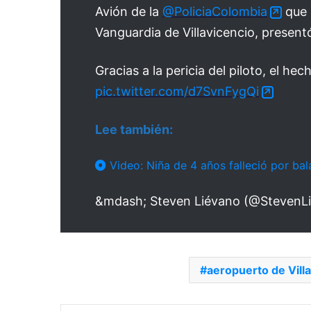
Avión de la
@PoliciaColombia
que a
Vanguardia de Villavicencio, presentó 
Gracias a la pericia del piloto, el he
pic.twitter.com/d7SvnFygQi
Lee también:
Video: Niña de 4 años falleció por bal
&mdash; Steven Liévano (@StevenL
aeropuerto de Vill