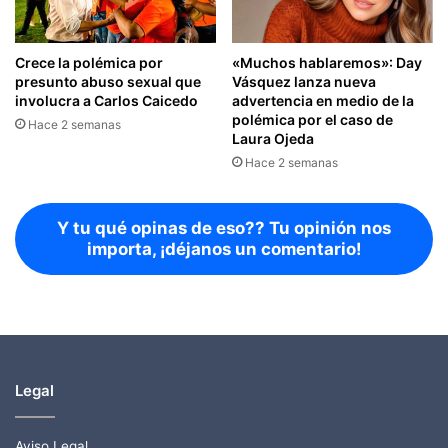
Crece la polémica por
«Muchos hablaremos»: Day
presunto abuso sexual que
Vásquez lanza nueva
involucra a Carlos Caicedo
advertencia en medio de la
polémica por el caso de
Hace 2 semanas
Laura Ojeda
Hace 2 semanas
Y tu qué opinas de eso?? Tu opinión nos
importa, ¡déjanos un comentario!
Legal
Aviso Legal