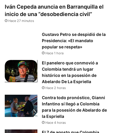
Iván Cepeda anuncia en Barranquilla el
inicio de una “desobediencia civil”
Hace 27 minutos
Gustavo Petro se despidió de la
Presidencia: «El mandato
popular se respeta»
Hace 1 hora
El panelero que conmovió a
Colombia tendrá un lugar
histórico en la posesión de
Abelardo De La Espriella
Hace 2 horas
Contra todo pronóstico, Gianni
Infantino sí llegó a Colombia
para la posesión de Abelardo de
la Espriella
Hace 4 horas
El 7 de agosto que Colombia