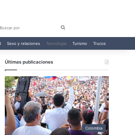
am
egram
Buscar
por
d
Sexo y relaciones
Tecnología
Turismo
Trucos
Últimas publicaciones
Colombia