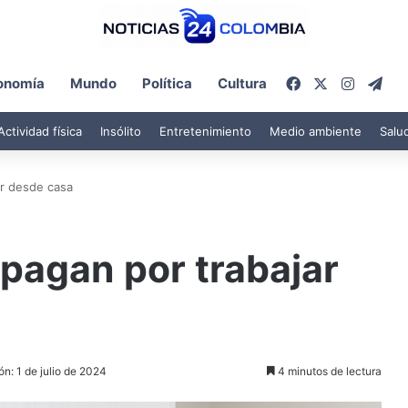
Facebook
X
Instagr
Tel
onomía
Mundo
Política
Cultura
Actividad física
Insólito
Entretenimiento
Medio ambiente
Salu
ar desde casa
 pagan por trabajar
ón: 1 de julio de 2024
4 minutos de lectura