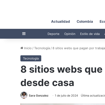
Actualidad
Colombia
Ec
Barra lateral
Deporte
Opinión
Estilo de vida
Inicio
/
Tecnología
/
8 sitios webs que pagan por trabaj
Tecnología
8 sitios webs que
desde casa
Sara Gonzalez
1 de julio de 2024
Última actualizaci