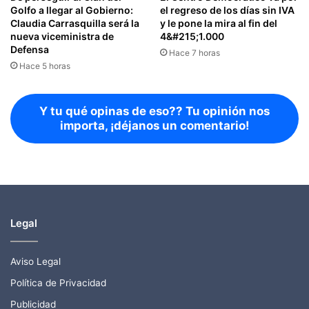
Golfo a llegar al Gobierno:
el regreso de los días sin IVA
Claudia Carrasquilla será la
y le pone la mira al fin del
nueva viceministra de
4&#215;1.000
Defensa
Hace 7 horas
Hace 5 horas
Y tu qué opinas de eso?? Tu opinión nos
importa, ¡déjanos un comentario!
Legal
Aviso Legal
Política de Privacidad
Publicidad