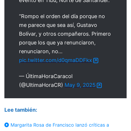
evento en Tibú, Norte de Santander.
“Rompo el orden del día porque no
me parece que sea así, Gustavo
Bolívar, y otros compañeros. Primero
porque los que ya renunciaron,
renunciaron, no…
pic.twitter.com/d0qmaDDFkx
— ÚltimaHoraCaracol
(@UltimaHoraCR)
May 9, 2025
Lee también:
Margarita Rosa de Francisco lanzó críticas a