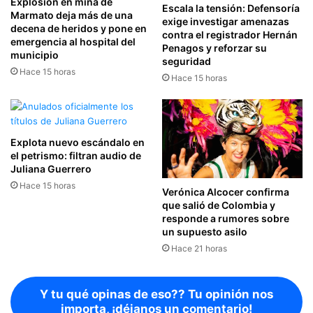
Explosión en mina de
Escala la tensión: Defensoría
Marmato deja más de una
exige investigar amenazas
decena de heridos y pone en
contra el registrador Hernán
emergencia al hospital del
Penagos y reforzar su
municipio
seguridad
Hace 15 horas
Hace 15 horas
Explota nuevo escándalo en
el petrismo: filtran audio de
Juliana Guerrero
Hace 15 horas
Verónica Alcocer confirma
que salió de Colombia y
responde a rumores sobre
un supuesto asilo
Hace 21 horas
Y tu qué opinas de eso?? Tu opinión nos
importa, ¡déjanos un comentario!