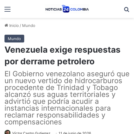
Menú
B
Inicio
/
Mundo
Mundo
Venezuela exige respuestas
por derrame petrolero
El Gobierno venezolano aseguró que
un nuevo vertido de hidrocarburos
procedente de Trinidad y Tobago
alcanzó sus aguas territoriales y
advirtió que podría acudir a
instancias internacionales para
reclamar responsabilidades y
compensaciones
Víctor Castro Gutierrez
11 de junio de 2026