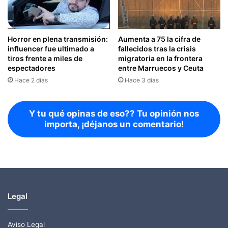
Horror en plena transmisión:
Aumenta a 75 la cifra de
influencer fue ultimado a
fallecidos tras la crisis
tiros frente a miles de
migratoria en la frontera
espectadores
entre Marruecos y Ceuta
Hace 2 días
Hace 3 días
Y tu qué opinas de eso?? Tu opinión nos
importa, ¡déjanos un comentario!
Legal
Aviso Legal