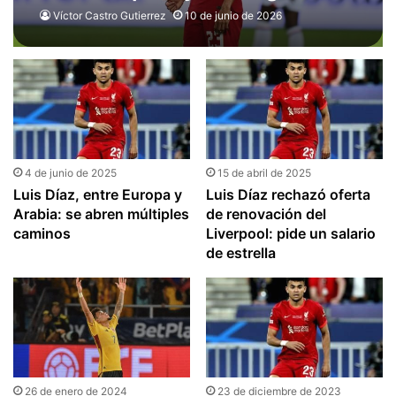
entre los 100 mejores
Víctor Castro Gutierrez
10 de junio de 2026
futbolistas del club
4 de junio de 2025
15 de abril de 2025
Luis Díaz, entre Europa y
Luis Díaz rechazó oferta
Arabia: se abren múltiples
de renovación del
caminos
Liverpool: pide un salario
de estrella
26 de enero de 2024
23 de diciembre de 2023