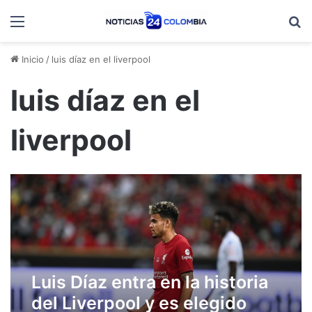
Menú
B
Inicio
/
luis díaz en el liverpool
luis díaz en el
liverpool
Luis Díaz entra en la historia
del Liverpool y es elegido