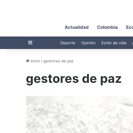
Actualidad
Colombia
Ec
Barra lateral
Deporte
Opinión
Estilo de vida
Inicio
/
gestores de paz
gestores de paz