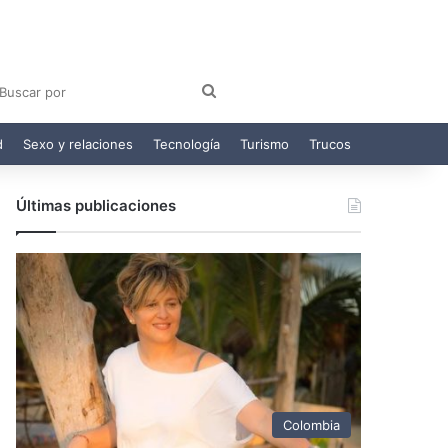
am
egram
Buscar
por
d
Sexo y relaciones
Tecnología
Turismo
Trucos
Últimas publicaciones
Colombia