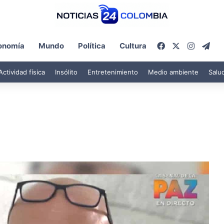
Facebook
X
Instagr
Tel
onomía
Mundo
Política
Cultura
Actividad física
Insólito
Entretenimiento
Medio ambiente
Salu