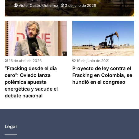
fracking bajo estrictas
Víctor Castro Gutierrez
3 de julio de 2026
condiciones y priorizar la
protección del agua
16 de abril de 2026
19 de junio de 2021
“Fracking desde el día
Proyecto de ley contra el
cero”: Oviedo lanza
Fracking en Colombia, se
polémica apuesta
hundió en el congreso
energética y sacude el
debate nacional
Legal