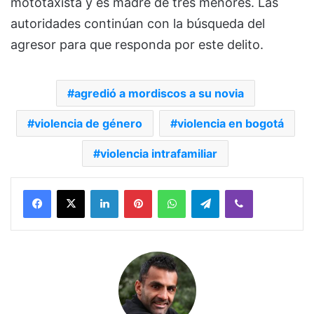
mototaxista y es madre de tres menores. Las
autoridades continúan con la búsqueda del
agresor para que responda por este delito.
agredió a mordiscos a su novia
violencia de género
violencia en bogotá
violencia intrafamiliar
Facebook
X
LinkedIn
Pinterest
WhatsApp
Telegram
Viber