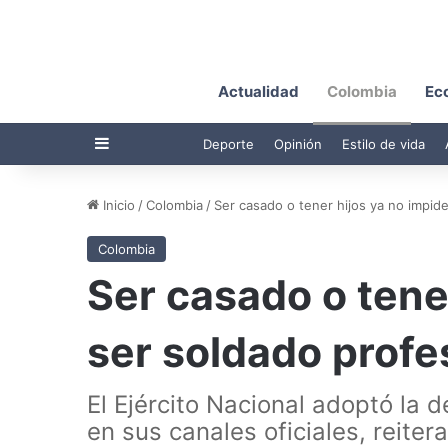
Actualidad
Colombia
Ec
Barra lateral
Deporte
Opinión
Estilo de vida
Inicio
/
Colombia
/
Ser casado o tener hijos ya no impid
Colombia
Ser casado o tene
ser soldado profe
El Ejército Nacional adoptó la de
en sus canales oficiales, reite