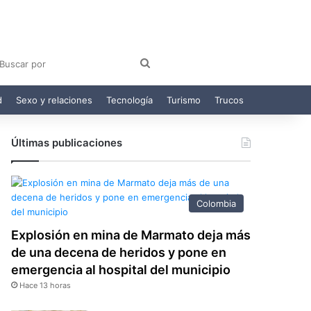
am
egram
Buscar
por
d
Sexo y relaciones
Tecnología
Turismo
Trucos
Últimas publicaciones
Colombia
Explosión en mina de Marmato deja más
de una decena de heridos y pone en
emergencia al hospital del municipio
Hace 13 horas