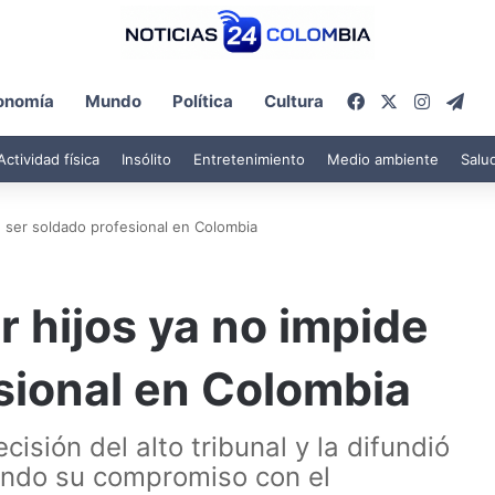
Facebook
X
Instagr
Tel
onomía
Mundo
Política
Cultura
Actividad física
Insólito
Entretenimiento
Medio ambiente
Salu
e ser soldado profesional en Colombia
r hijos ya no impide
sional en Colombia
cisión del alto tribunal y la difundió
rando su compromiso con el