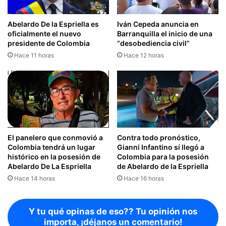
Abelardo De la Espriella es
Iván Cepeda anuncia en
oficialmente el nuevo
Barranquilla el inicio de una
presidente de Colombia
“desobediencia civil”
Hace 11 horas
Hace 12 horas
El panelero que conmovió a
Contra todo pronóstico,
Colombia tendrá un lugar
Gianni Infantino sí llegó a
histórico en la posesión de
Colombia para la posesión
Abelardo De La Espriella
de Abelardo de la Espriella
Hace 14 horas
Hace 16 horas
Y tu qué opinas de eso?? Tu opinión nos
importa, ¡déjanos un comentario!