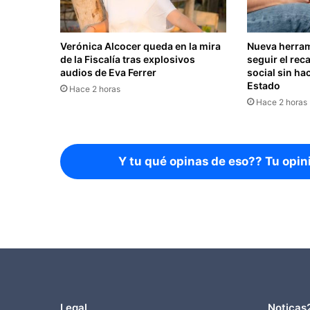
Verónica Alcocer queda en la mira
Nueva herram
de la Fiscalía tras explosivos
seguir el rec
audios de Eva Ferrer
social sin hac
Estado
Hace 2 horas
Hace 2 horas
Y tu qué opinas de eso?? Tu opin
Legal
Noticas