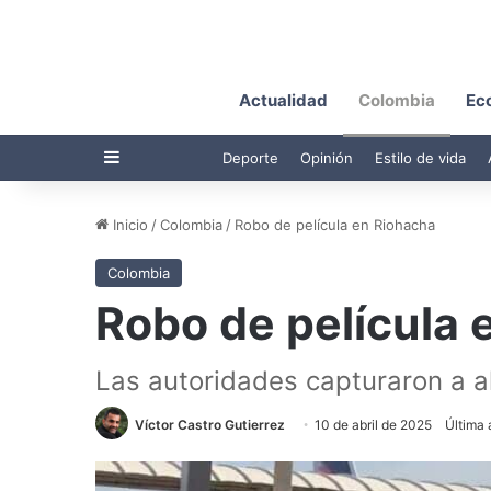
Actualidad
Colombia
Ec
Barra lateral
Deporte
Opinión
Estilo de vida
Inicio
/
Colombia
/
Robo de película en Riohacha
Colombia
Robo de película 
Las autoridades capturaron a a
Víctor Castro Gutierrez
10 de abril de 2025
Última 