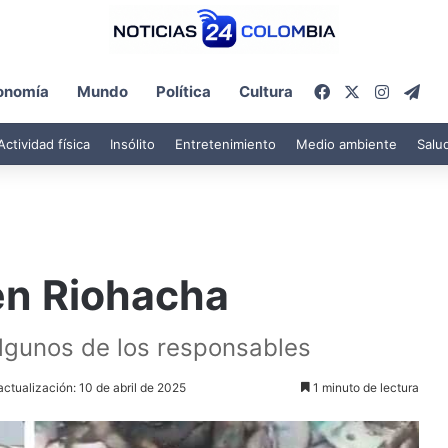
Facebook
X
Instagr
Tel
onomía
Mundo
Política
Cultura
Actividad física
Insólito
Entretenimiento
Medio ambiente
Salu
en Riohacha
lgunos de los responsables
actualización: 10 de abril de 2025
1 minuto de lectura