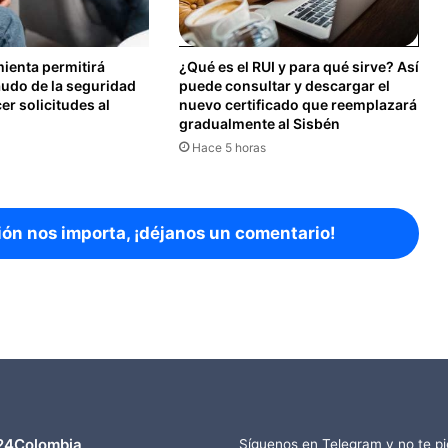
ienta permitirá
¿Qué es el RUI y para qué sirve? Así
audo de la seguridad
puede consultar y descargar el
er solicitudes al
nuevo certificado que reemplazará
gradualmente al Sisbén
Hace 5 horas
ión nos importa, ¡déjanos un comentario!
24Colombia
Síguenos en Telegram y no te p