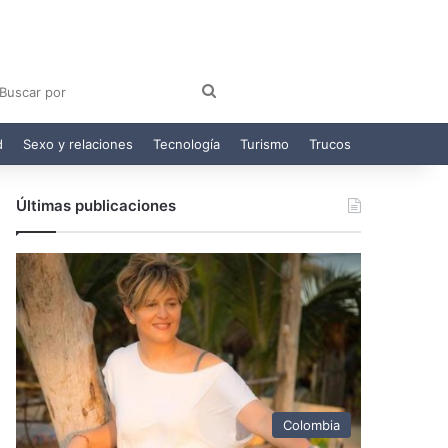
am
egram
Buscar
por
d
Sexo y relaciones
Tecnología
Turismo
Trucos
Últimas publicaciones
Colombia