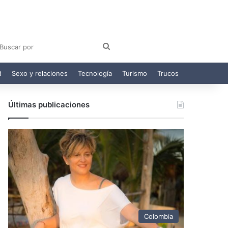
am
egram
Buscar
por
d
Sexo y relaciones
Tecnología
Turismo
Trucos
Últimas publicaciones
Colombia