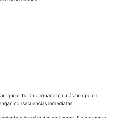
licar: que el balón permanezca más tiempo en
s tengan consecuencias inmediatas.
tamiento a las pérdidas de tiempo. Si un arquero