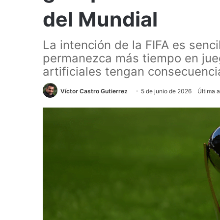
del Mundial
La intención de la FIFA es senci
permanezca más tiempo en jueg
artificiales tengan consecuenci
Víctor Castro Gutierrez
5 de junio de 2026
Última a