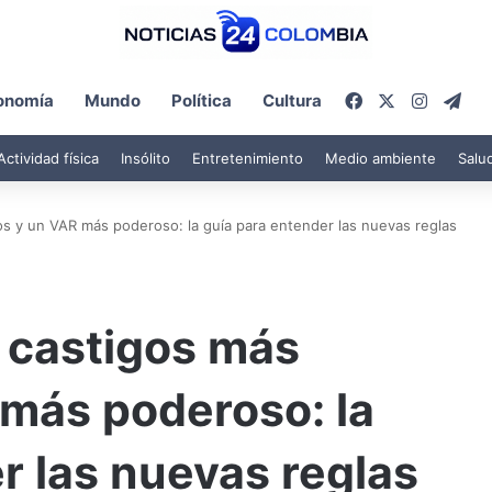
Facebook
X
Instagr
Tel
onomía
Mundo
Política
Cultura
Actividad física
Insólito
Entretenimiento
Medio ambiente
Salu
os y un VAR más poderoso: la guía para entender las nuevas reglas
 castigos más
 más poderoso: la
r las nuevas reglas