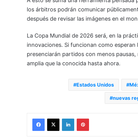
A esto se suma una herramienta pensada p
los árbitros podrán comunicar públicament
después de revisar las imágenes en el moni
La Copa Mundial de 2026 será, en la práct
innovaciones. Si funcionan como esperan la
presenciarán partidos con menos pausas, 
amplia que la conocida hasta ahora.
Estados Unidos
Méx
nuevas reg
Facebook
X
LinkedIn
Pinterest