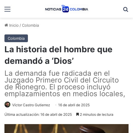
Menú
B
Inicio
/
Colombia
Colombia
La historia del hombre que
demandó a ‘Dios’
La demanda fue radicada en el
Juzgado Primero Civil del Circuito
de Rionegro. El proceso incluyó
emplazamientos en medios locales,
Víctor Castro Gutierrez
16 de abril de 2025
Última actualización: 16 de abril de 2025
2 minutos de lectura