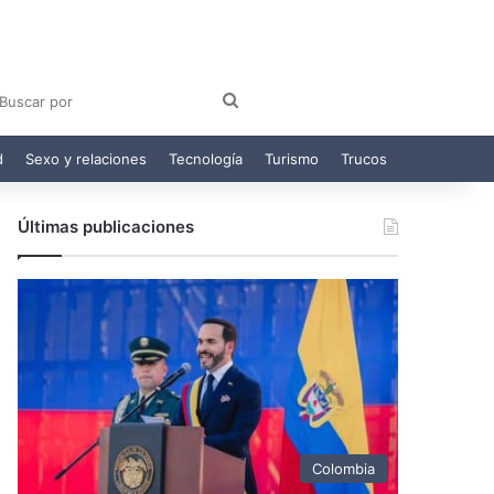
am
egram
Buscar
por
d
Sexo y relaciones
Tecnología
Turismo
Trucos
Últimas publicaciones
Colombia