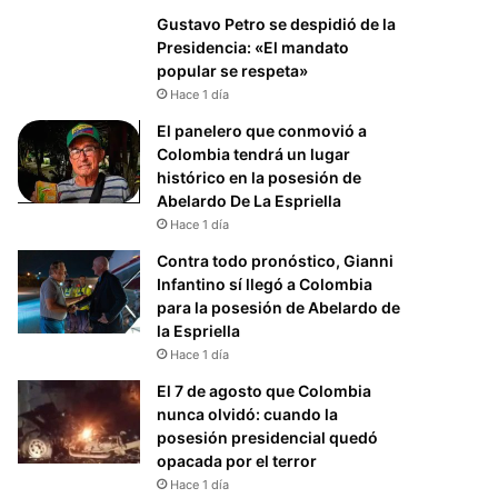
Gustavo Petro se despidió de la
Presidencia: «El mandato
popular se respeta»
Hace 1 día
El panelero que conmovió a
Colombia tendrá un lugar
histórico en la posesión de
Abelardo De La Espriella
Hace 1 día
Contra todo pronóstico, Gianni
Infantino sí llegó a Colombia
para la posesión de Abelardo de
la Espriella
Hace 1 día
El 7 de agosto que Colombia
nunca olvidó: cuando la
posesión presidencial quedó
opacada por el terror
Hace 1 día