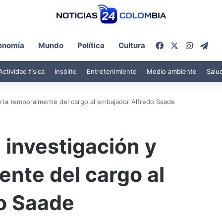
Facebook
X
Instagr
Tel
onomía
Mundo
Política
Cultura
Actividad física
Insólito
Entretenimiento
Medio ambiente
Salu
arta temporalmente del cargo al embajador Alfredo Saade
 investigación y
nte del cargo al
o Saade