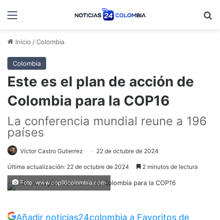
Menú
B
Inicio
/
Colombia
Colombia
Este es el plan de acción de
Colombia para la COP16
La conferencia mundial reune a 196
países
Víctor Castro Gutierrez
22 de octubre de 2024
Última actualización: 22 de octubre de 2024
2 minutos de lectura
Foto: www.cop16colombia.com
Añadir noticias24colombia a Favoritos de