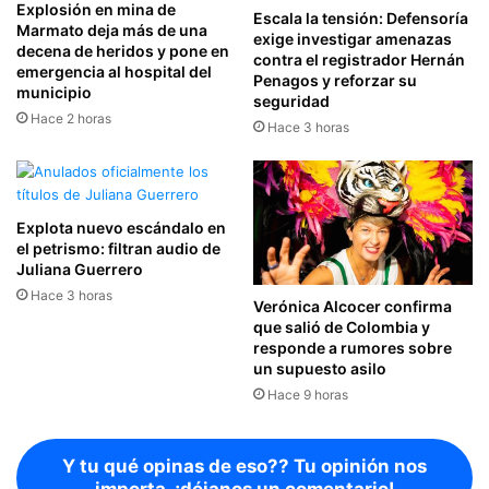
Explosión en mina de
Escala la tensión: Defensoría
Marmato deja más de una
exige investigar amenazas
decena de heridos y pone en
contra el registrador Hernán
emergencia al hospital del
Penagos y reforzar su
municipio
seguridad
Hace 2 horas
Hace 3 horas
Explota nuevo escándalo en
el petrismo: filtran audio de
Juliana Guerrero
Hace 3 horas
Verónica Alcocer confirma
que salió de Colombia y
responde a rumores sobre
un supuesto asilo
Hace 9 horas
Y tu qué opinas de eso?? Tu opinión nos
importa, ¡déjanos un comentario!