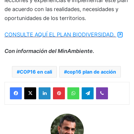
lecciones y experiencias e implementar este plan
de acuerdo con las realidades, necesidades y
oportunidades de los territorios.
CONSULTE AQUÍ EL PLAN BIODIVERSIDAD.
Con información del MinAmbiente.
COP16 en cali
cop16 plan de acción
Facebook
X
LinkedIn
Pinterest
WhatsApp
Telegram
Viber