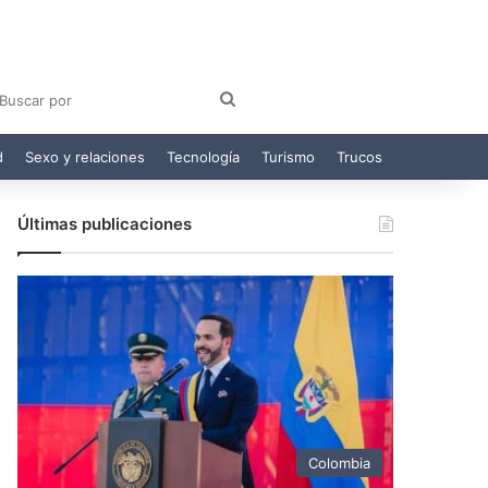
am
egram
Buscar
por
d
Sexo y relaciones
Tecnología
Turismo
Trucos
Últimas publicaciones
Colombia