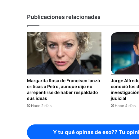
Publicaciones relacionadas
Margarita Rosa de Francisco lanzó
Jorge Alfred
críticas a Petro, aunque dijo no
conoció los d
arrepentirse de haber respaldado
investigación
sus ideas
judicial
Hace 2 días
Hace 4 días
Y tu qué opinas de eso?? Tu opin