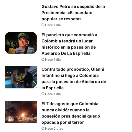
Gustavo Petro se despidió de la
Presidencia: «El mandato
popular se respeta»
Hace 1 día
El panelero que conmovió a
Colombia tendrá un lugar
histórico en la posesión de
Abelardo De La Espriella
Hace 1 día
Contra todo pronóstico, Gianni
Infantino sí llegó a Colombia
para la posesión de Abelardo de
la Espriella
Hace 1 día
El 7 de agosto que Colombia
nunca olvidó: cuando la
posesión presidencial quedó
opacada por el terror
Hace 2 días