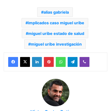
alias gabriela
implicados caso miguel uribe
miguel uribe estado de salud
miguel uribe investigación
Facebook
X
LinkedIn
Pinterest
WhatsApp
Telegram
Viber