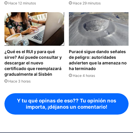
Hace 12 minutos
Hace 29 minutos
¿Qué es el RUI y para qué
Puracé sigue dando señales
sirve? Así puede consultar y
de peligro: autoridades
descargar el nuevo
advierten que la amenaza no
certificado que reemplazará
ha terminado
gradualmente al Sisbén
Hace 4 horas
Hace 3 horas
Y tu qué opinas de eso?? Tu opinión nos
importa, ¡déjanos un comentario!