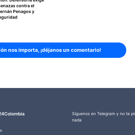
menazas contra el
Hernán Penagos y
seguridad
ión nos importa, ¡déjanos un comentario!
24Colombia
Síguenos en Telegram y no te p
nada
n