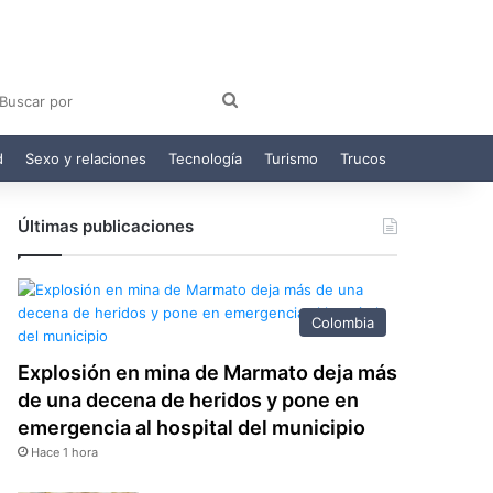
am
egram
Buscar
por
d
Sexo y relaciones
Tecnología
Turismo
Trucos
Últimas publicaciones
Colombia
Explosión en mina de Marmato deja más
de una decena de heridos y pone en
emergencia al hospital del municipio
Hace 1 hora