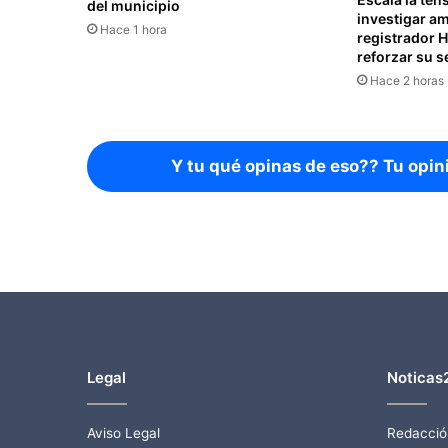
del municipio
investigar a
Hace 1 hora
registrador 
reforzar su 
Hace 2 horas
Y tu qué opinas de eso?? Tu opin
Legal
Noticas
Aviso Legal
Redacció