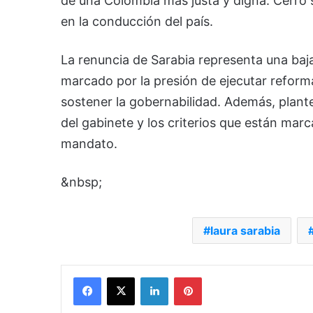
de una Colombia más justa y digna. Cerró s
en la conducción del país.
La renuncia de Sarabia representa una baj
marcado por la presión de ejecutar reforma
sostener la gobernabilidad. Además, plant
del gabinete y los criterios que están marc
mandato.
&nbsp;
laura sarabia
Facebook
X
LinkedIn
Pinterest