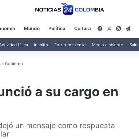
Facebook
X
Instagr
Tel
onomía
Mundo
Política
Cultura
Actividad física
Insólito
Entretenimiento
Medio ambiente
Salu
 el Gobierno
unció a su cargo en
 dejó un mensaje como respuesta
lar