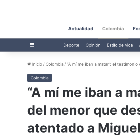
Actualidad
Colombia
Ec
Barra lateral
Deporte
Opinión
Estilo de vida
Inicio
/
Colombia
/
“A mí me iban a matar”: el testimoni
Colombia
“A mí me iban a ma
del menor que des
atentado a Miguel