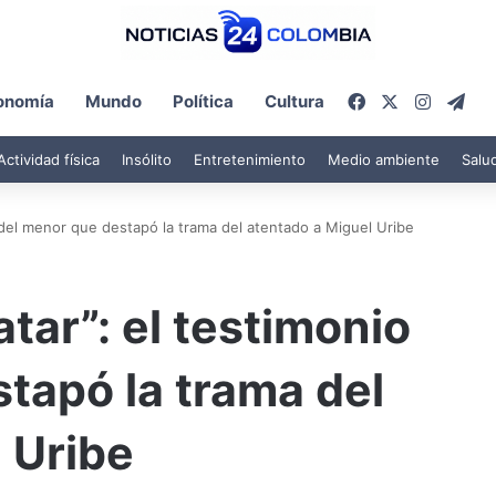
Facebook
X
Instagr
Tel
onomía
Mundo
Política
Cultura
Actividad física
Insólito
Entretenimiento
Medio ambiente
Salu
o del menor que destapó la trama del atentado a Miguel Uribe
tar”: el testimonio
tapó la trama del
 Uribe