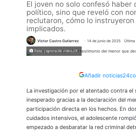
El joven no solo confesó haber 
político, sino que reveló con n
reclutaron, cómo lo instruyero
implicados.
Víctor Castro Gutierrez
14 de junio de 2025
Última
Foto: captura de video / X.
Añadir noticias24co
La investigación por el atentado contra el
inesperado gracias a la declaración del m
participación directa en los hechos. En d
cuidados intensivos, el adolescente rompió
empezado a desbaratar la red criminal detr