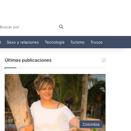
am
egram
Buscar
por
d
Sexo y relaciones
Tecnología
Turismo
Trucos
Últimas publicaciones
Colombia