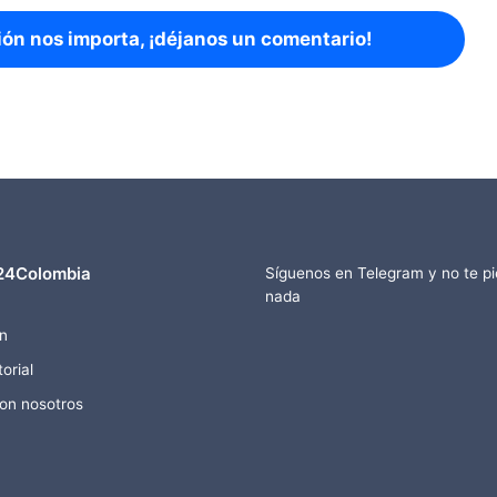
ión nos importa, ¡déjanos un comentario!
24Colombia
Síguenos en Telegram y no te p
nada
n
orial
con nosotros