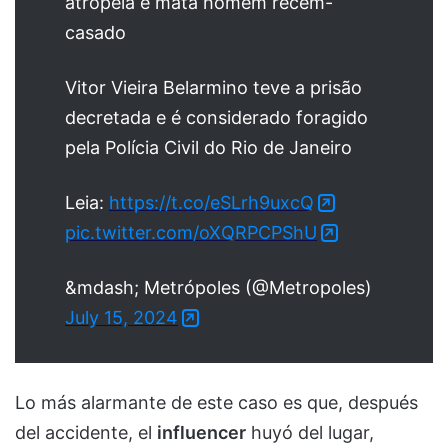
atropela e mata homem recém-
casado
Vitor Vieira Belarmino teve a prisão
decretada e é considerado foragido
pela Polícia Civil do Rio de Janeiro
Leia:
https://t.co/eSLrh9uxcQ
pic.twitter.com/oXQRPCPShU
&mdash; Metrópoles (@Metropoles)
July 15, 2024
Lo más alarmante de este caso es que, después
del accidente, el
influencer
huyó del lugar,