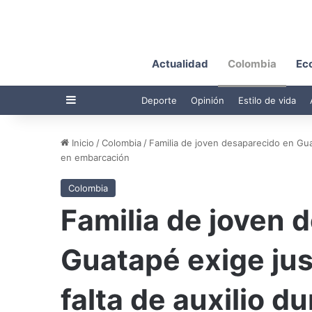
Actualidad
Colombia
Ec
Barra lateral
Deporte
Opinión
Estilo de vida
Inicio
/
Colombia
/
Familia de joven desaparecido en Guat
en embarcación
Colombia
Familia de joven 
Guatapé exige just
falta de auxilio d