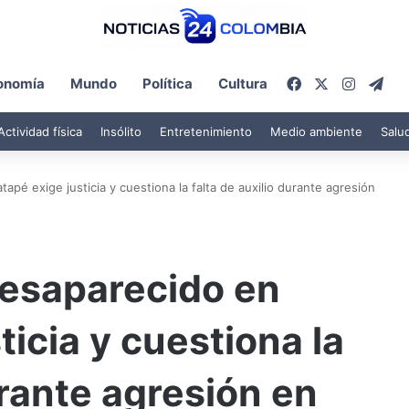
Facebook
X
Instagr
Tel
onomía
Mundo
Política
Cultura
Actividad física
Insólito
Entretenimiento
Medio ambiente
Salu
apé exige justicia y cuestiona la falta de auxilio durante agresión
desaparecido en
icia y cuestiona la
urante agresión en