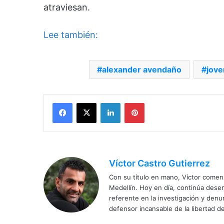
atraviesan.
Lee también:
alexander avendaño
jove
Facebook
X
LinkedIn
Pinterest
Víctor Castro Gutierrez
Con su título en mano, Víctor comenz
Medellín. Hoy en día, continúa dese
referente en la investigación y den
defensor incansable de la libertad de