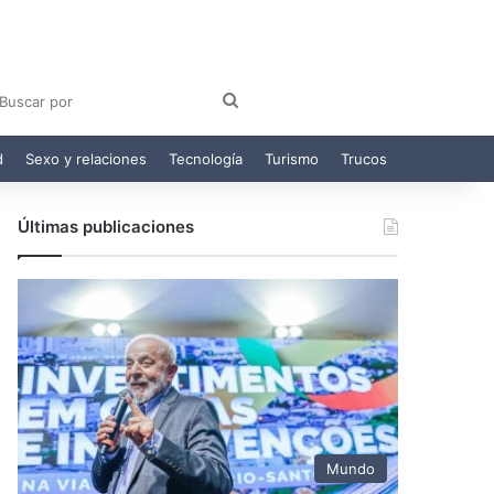
am
egram
Buscar
por
d
Sexo y relaciones
Tecnología
Turismo
Trucos
Últimas publicaciones
Mundo