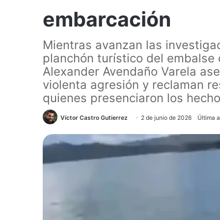
embarcación
Mientras avanzan las investigac
planchón turístico del embalse 
Alexander Avendaño Varela ase
violenta agresión y reclaman r
quienes presenciaron los hecho
Víctor Castro Gutierrez
2 de junio de 2026
Última a