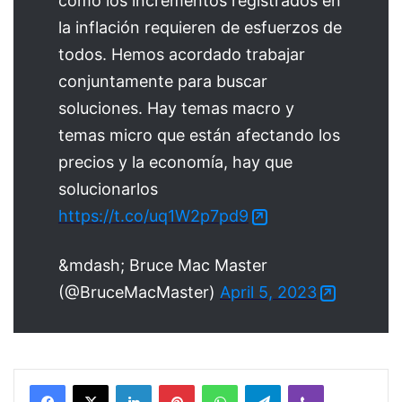
como los incrementos registrados en
la inflación requieren de esfuerzos de
todos. Hemos acordado trabajar
conjuntamente para buscar
soluciones. Hay temas macro y
temas micro que están afectando los
precios y la economía, hay que
solucionarlos
https://t.co/uq1W2p7pd9
&mdash; Bruce Mac Master
(@BruceMacMaster)
April 5, 2023
Facebook
X
LinkedIn
Pinterest
WhatsApp
Telegram
Viber