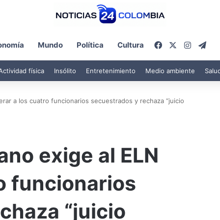
Facebook
X
Instagr
Tel
onomía
Mundo
Política
Cultura
Actividad física
Insólito
Entretenimiento
Medio ambiente
Salu
rar a los cuatro funcionarios secuestrados y rechaza “juicio
ano exige al ELN
ro funcionarios
chaza “juicio