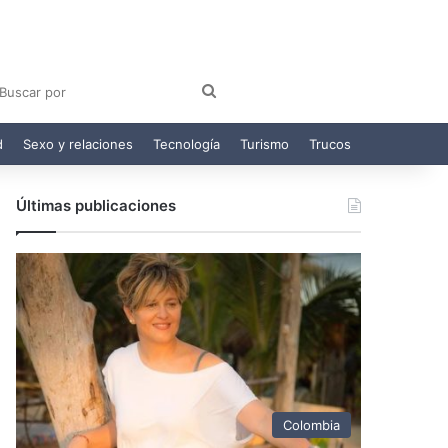
am
egram
Buscar
por
d
Sexo y relaciones
Tecnología
Turismo
Trucos
Últimas publicaciones
Colombia