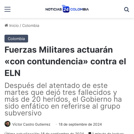
Menú
B
Inicio
/
Colombia
Colombia
Fuerzas Militares actuarán
«con contundencia» contra el
ELN
Después del atentado de este
martes que dejó tres fallecidos y
más de 20 heridos, el Gobierno ha
sido enfático en referirse al grupo
subversivo
Víctor Castro Gutierrez
18 de septiembre de 2024
Última actualización: 18 de septiembre de 2024
1 minuto de lectura