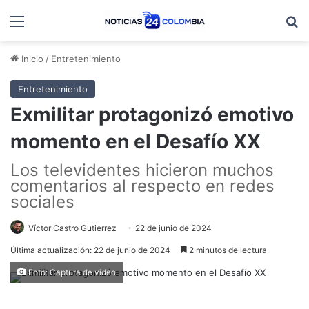
Menú
B
Inicio
/
Entretenimiento
Entretenimiento
Exmilitar protagonizó emotivo
momento en el Desafío XX
Los televidentes hicieron muchos
comentarios al respecto en redes
sociales
Víctor Castro Gutierrez
22 de junio de 2024
Última actualización: 22 de junio de 2024
2 minutos de lectura
Foto: Captura de video