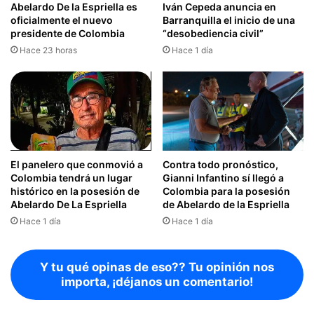
Abelardo De la Espriella es
Iván Cepeda anuncia en
oficialmente el nuevo
Barranquilla el inicio de una
presidente de Colombia
“desobediencia civil”
Hace 23 horas
Hace 1 día
El panelero que conmovió a
Contra todo pronóstico,
Colombia tendrá un lugar
Gianni Infantino sí llegó a
histórico en la posesión de
Colombia para la posesión
Abelardo De La Espriella
de Abelardo de la Espriella
Hace 1 día
Hace 1 día
Y tu qué opinas de eso?? Tu opinión nos
importa, ¡déjanos un comentario!