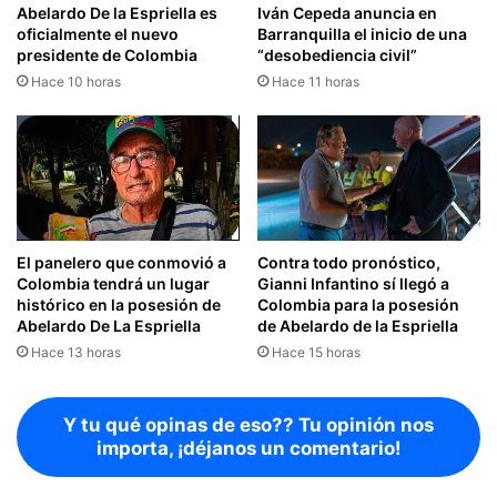
Abelardo De la Espriella es
Iván Cepeda anuncia en
oficialmente el nuevo
Barranquilla el inicio de una
presidente de Colombia
“desobediencia civil”
Hace 10 horas
Hace 11 horas
El panelero que conmovió a
Contra todo pronóstico,
Colombia tendrá un lugar
Gianni Infantino sí llegó a
histórico en la posesión de
Colombia para la posesión
Abelardo De La Espriella
de Abelardo de la Espriella
Hace 13 horas
Hace 15 horas
Y tu qué opinas de eso?? Tu opinión nos
importa, ¡déjanos un comentario!