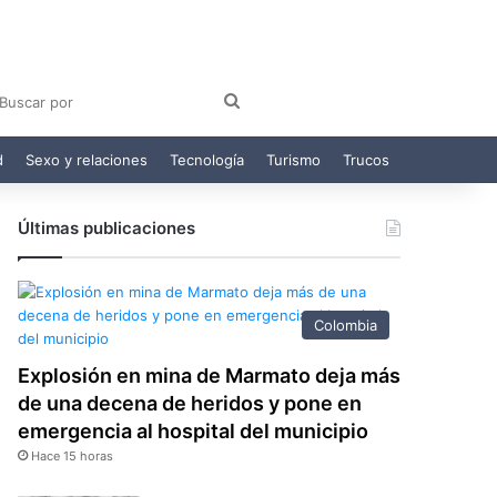
am
egram
Buscar
por
d
Sexo y relaciones
Tecnología
Turismo
Trucos
Últimas publicaciones
Colombia
Explosión en mina de Marmato deja más
de una decena de heridos y pone en
emergencia al hospital del municipio
Hace 15 horas