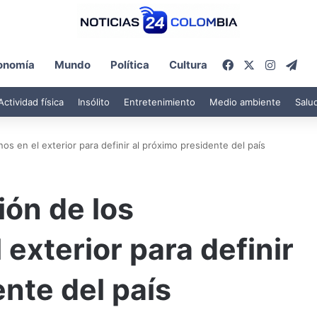
Facebook
X
Instagr
Tel
onomía
Mundo
Política
Cultura
Actividad física
Insólito
Entretenimiento
Medio ambiente
Salu
s en el exterior para definir al próximo presidente del país
ón de los
exterior para definir
ente del país