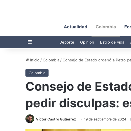
Actualidad
Colombia
Ec
Barra lateral
Deporte
Opinión
Estilo de vida
Inicio
/
Colombia
/
Consejo de Estado ordenó a Petro ped
Colombia
Consejo de Estad
pedir disculpas: e
Víctor Castro Gutierrez
19 de septiembre de 2024