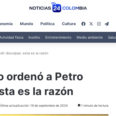
Facebook
X
Instagr
Tel
onomía
Mundo
Política
Cultura
Actividad física
Insólito
Entretenimiento
Medio ambiente
Salu
ir disculpas: esta es la razón
o ordenó a Petro
sta es la razón
Última actualización: 19 de septiembre de 2024
1 minuto de lectura