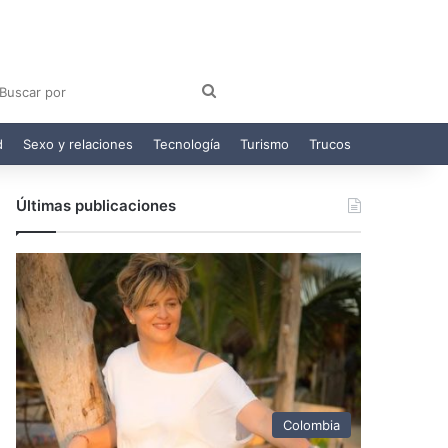
am
egram
Buscar
por
d
Sexo y relaciones
Tecnología
Turismo
Trucos
Últimas publicaciones
Colombia