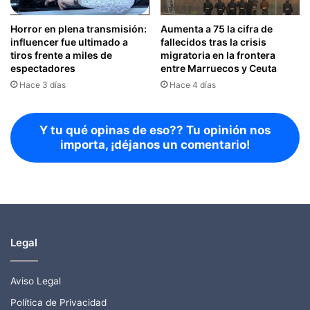
Horror en plena transmisión:
Aumenta a 75 la cifra de
influencer fue ultimado a
fallecidos tras la crisis
tiros frente a miles de
migratoria en la frontera
espectadores
entre Marruecos y Ceuta
Hace 3 días
Hace 4 días
Y tu qué opinas de eso?? Tu opinión nos
importa, ¡déjanos un comentario!
Legal
Aviso Legal
Política de Privacidad