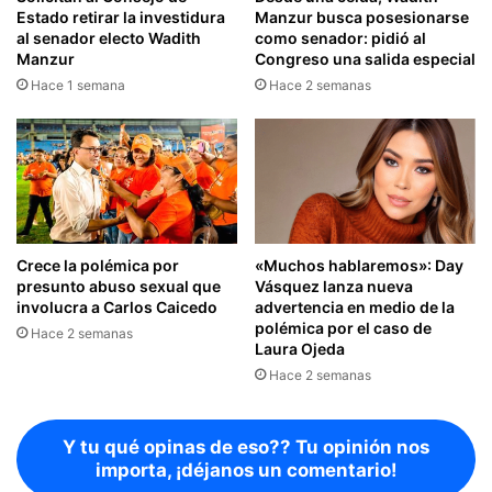
Estado retirar la investidura
Manzur busca posesionarse
al senador electo Wadith
como senador: pidió al
Manzur
Congreso una salida especial
Hace 1 semana
Hace 2 semanas
Crece la polémica por
«Muchos hablaremos»: Day
presunto abuso sexual que
Vásquez lanza nueva
involucra a Carlos Caicedo
advertencia en medio de la
polémica por el caso de
Hace 2 semanas
Laura Ojeda
Hace 2 semanas
Y tu qué opinas de eso?? Tu opinión nos
importa, ¡déjanos un comentario!